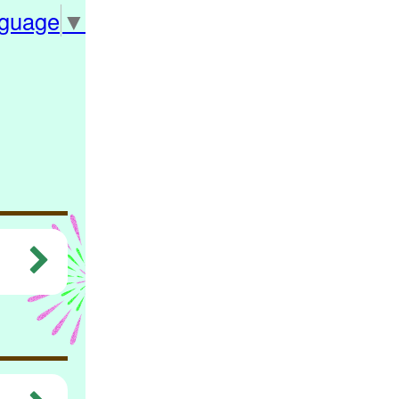
nguage
▼