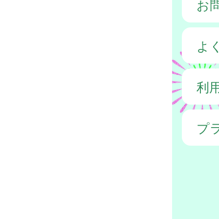
お
よ
利
プ