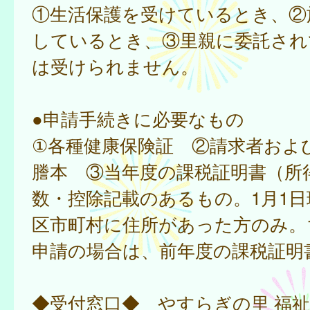
①生活保護を受けているとき、②
しているとき、③里親に委託され
は受けられません。
●申請手続きに必要なもの
①各種健康保険証 ②請求者およ
謄本 ③当年度の課税証明書（所
数・控除記載のあるもの。1月1日
区市町村に住所があった方のみ。
申請の場合は、前年度の課税証明
◆受付窓口◆ やすらぎの里 福