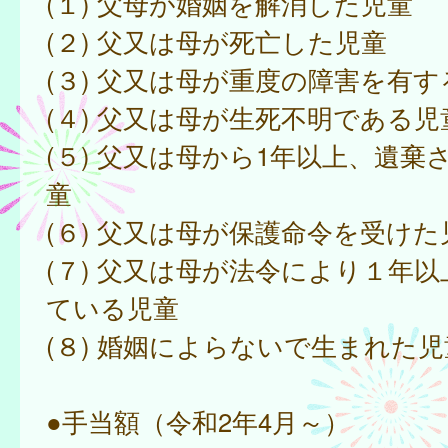
(１) 父母が婚姻を解消した児童
(２) 父又は母が死亡した児童
(３) 父又は母が重度の障害を有す
(４) 父又は母が生死不明である児
(５) 父又は母から1年以上、遺棄
童
(６) 父又は母が保護命令を受けた
(７) 父又は母が法令により１年
ている児童
(８) 婚姻によらないで生まれた児
●手当額（令和2年4月～）