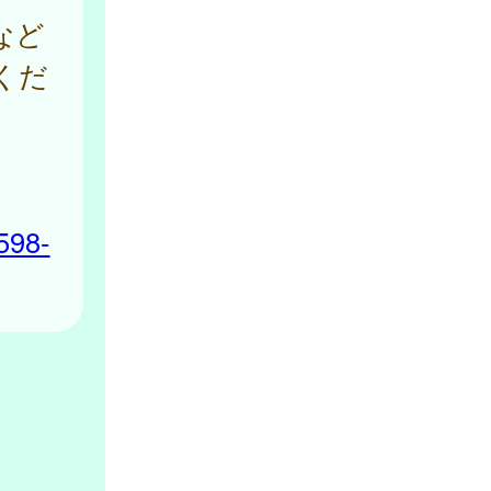
など
くだ
598-