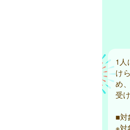
1人
け
め
受
■対
※