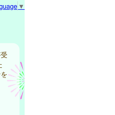
nguage
▼
が受
た
診を