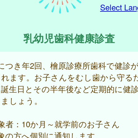
Select La
乳幼児歯科健康診査
につき年2回、檜原診療所歯科で健診
られます。お子さんをむし歯から守る
、誕生日とその半年後など定期的に健
けましょう。
象者：10か月～就学前のお子さん
対象の方へ個別に通知します。