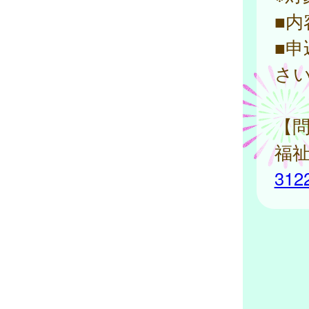
■
■
さい
【
福祉
312