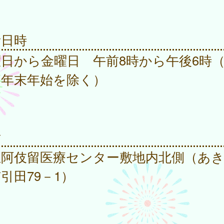
。
所日時
日から金曜日 午前8時から午後6時
、年末年始を除く）
所
立阿伎留医療センター敷地内北側（あ
引田79－1）