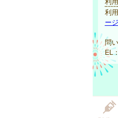
利
利
ー
問
EL