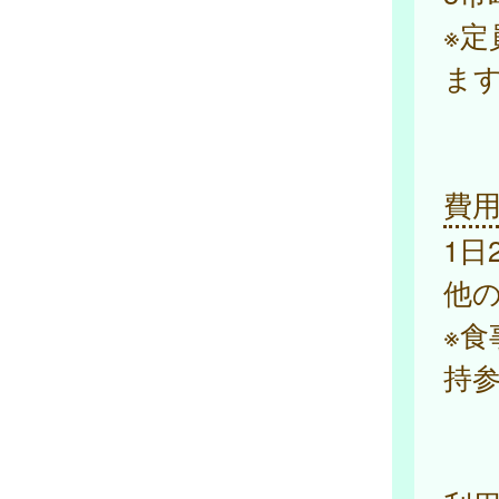
※
ま
費
1日
他
※
持