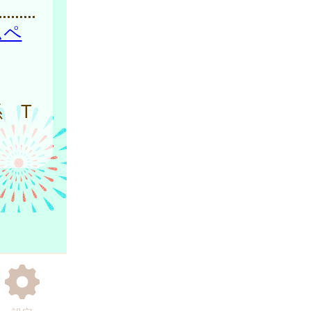
ムペ
 T