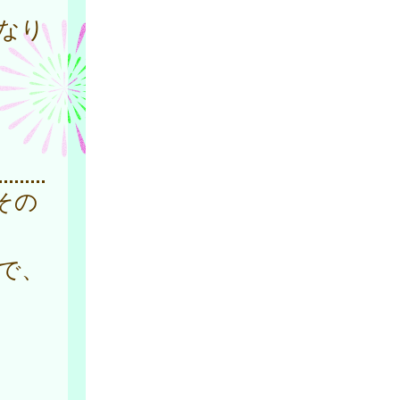
なり
その
で、