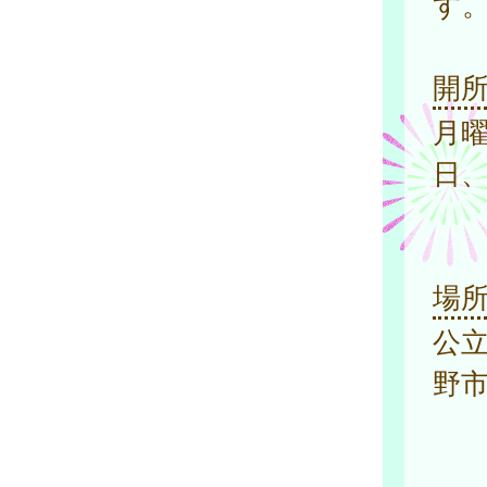
す
開
月曜
日
場
公
野市