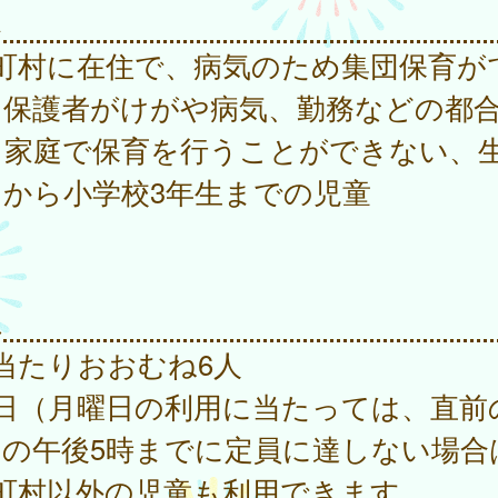
象
市町村に在住で、病気のため集団保育が
、保護者がけがや病気、勤務などの都
り家庭で保育を行うことができない、生
月から小学校3年生までの児童
員
当たりおおむね6人
前日（月曜日の利用に当たっては、直前
）の午後5時までに定員に達しない場合
市町村以外の児童も利用できます。