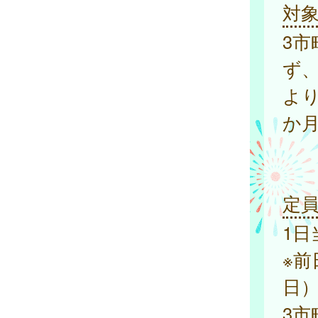
対
3
ず
よ
か
定
1日
※
日
3