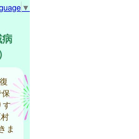
nguage
▼
域病
）
復
で保
りす
原村
きま