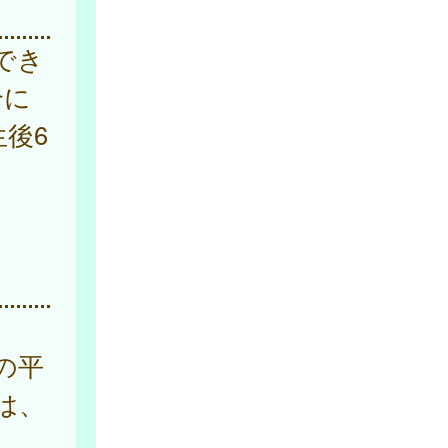
でき
合に
後6
の平
は、