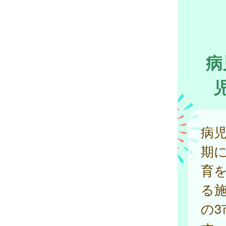
病
病
期
育
る
の