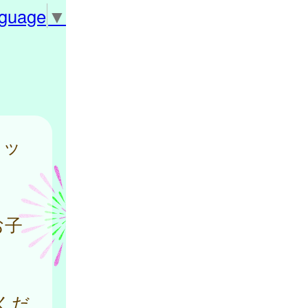
nguage
▼
フッ
お子
くだ