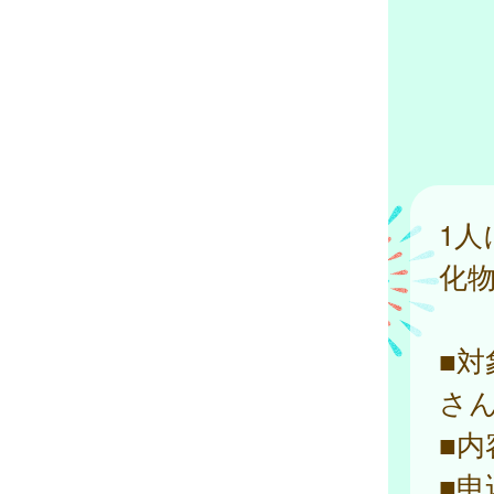
1人
化
■対
さ
■
■