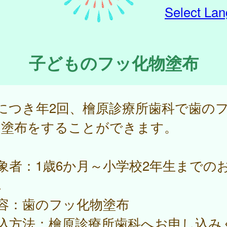
Select La
子どものフッ化物塗布
につき年2回、檜原診療所歯科で歯の
物塗布をすることができます。
象者：1歳6か月～小学校2年生までの
ん
内容：歯のフッ化物塗布
申込方法：檜原診療所歯科へお申し込み