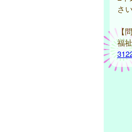
さい
【
福祉
312