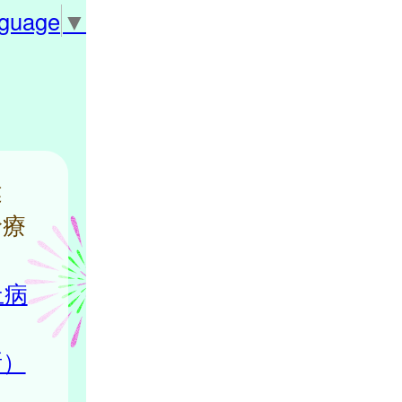
nguage
▼
健
診療
丘病
所）