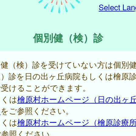
Select La
個別健（検）診
団健（検）診を受けていない方は個別
検）診を日の出ヶ丘病院もしくは檜原
で受けることができます。
しくは
檜原村ホームページ（日の出ヶ
）
をご参照ください。
しくは
檜原村ホームページ（檜原診療
ご参照ください。