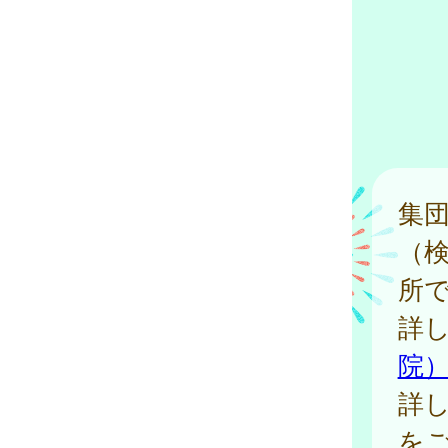
集
（
所
詳
院
詳
を